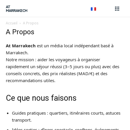
AT
MARRAKECH
Accueil
A Propos
Recherche
A Propos
Recherche
AtMarrakech, votre guide
At Marrakech
est un média local indépendant basé à
local.
Marrakech.
Notre mission : aider les voyageurs à organiser
Bons Plans & Conseils Locaux
rapidement un séjour réussi (3–5 jours ou plus) avec des
conseils concrets, des prix réalistes (MAD/€) et des
recommandations utiles.
Restaurant, article...
Rechercher
Ce que nous faisons
Découverte
Guides pratiques : quartiers, itinéraires courts, astuces
Sortie et spectacle
transport.
Idées sorties : dîners-spectacle, rooftops, événements.