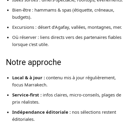
Restaurants
Bien-être : hammams & spas (étiquette, créneaux,
Hébergement
budgets).
Excursions : désert d’Agafay, vallées, montagnes, mer.
Conseils Pratiques
Où réserver : liens directs vers des partenaires fiables
Bons Plans
lorsque c’est utile.
Actualités
Notre approche
Local & à jour :
contenu mis à jour régulièrement,
focus Marrakech.
Service-first :
infos claires, micro-conseils, plages de
prix réalistes.
Indépendance éditoriale :
nos sélections restent
éditoriales.