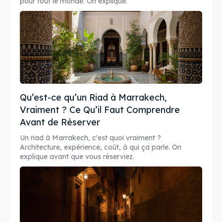
Découverte
pour tout le monde. On explique.
Sortie et spectacle
Restaurants
Hébergement
Conseils Pratiques
Qu’est-ce qu’un Riad à Marrakech,
Vraiment ? Ce Qu’il Faut Comprendre
Bons Plans
Avant de Réserver
Un riad à Marrakech, c'est quoi vraiment ?
Actualités
Architecture, expérience, coût, à qui ça parle. On
explique avant que vous réserviez.