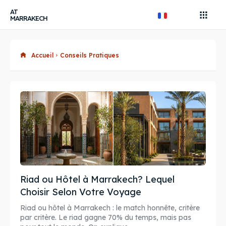
AT
MARRAKECH
Accueil
Conseils Pratiques
Recherche
Recherche
AtMarrakech, votre guide
local.
Bons Plans & Conseils Locaux
Riad ou Hôtel à Marrakech? Lequel
Restaurant, article...
Rechercher
Choisir Selon Votre Voyage
Riad ou hôtel à Marrakech : le match honnête, critère
par critère. Le riad gagne 70% du temps, mais pas