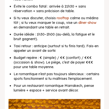
Évite le combo fatal : arrivée à 21h30 + sans
réservation + sans précision de table.
Si tu veux discuter, choisis
rooftop
calme ou médina
tôt ; si tu veux marquer le coup, vise un
dîner-show
en demandant une table en retrait.
Durée idéale : 1h30–2h00 (au-delà, la fatigue et le
bruit gagnent).
Taxi retour : anticipe (surtout si tu finis tard). Fais-en
appeler un avant de sortir.
Budget repère : € (simple) / €€ (confort) / €€€
(occasion & show). Le piège, c’est de payer €€€
pour une table moyenne.
Le romantique n’est pas toujours silencieux : certains
spots fonctionnent si tu maîtrises l’emplacement.
Pour un restaurant romantique Marrakech, pense
lumière + espace + service avant décor.