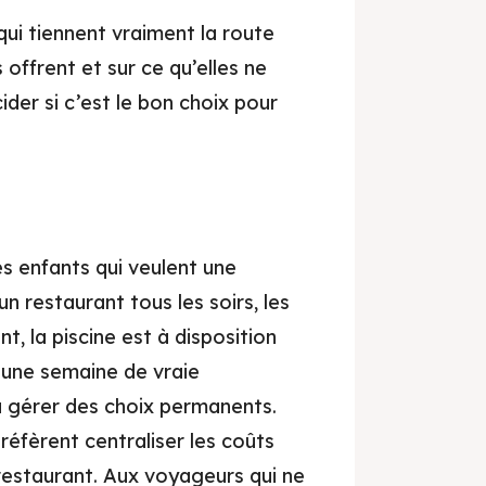
qui tiennent vraiment la route
 offrent et sur ce qu’elles ne
der si c’est le bon choix pour
rrakech, votre guide local.
ans & Conseils Locaux
s enfants qui veulent une
ant, article...
Rech
un restaurant tous les soirs, les
t, la piscine est à disposition
verte
t une semaine de vraie
à gérer des choix permanents.
 et spectacle
éfèrent centraliser les coûts
urants
 restaurant. Aux voyageurs qui ne