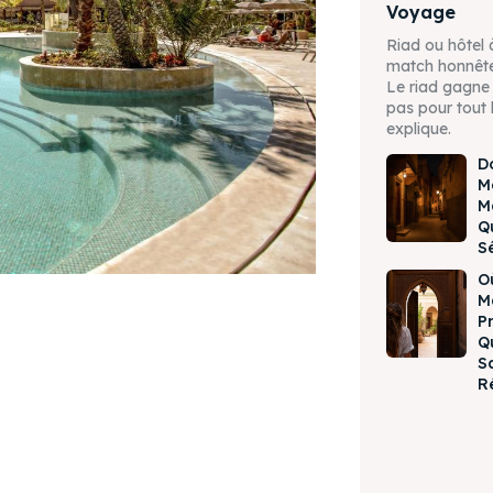
Voyage
Riad ou hôtel 
match honnête,
Le riad gagne
pas pour tout
explique.
D
M
M
Q
S
O
M
P
Q
S
R