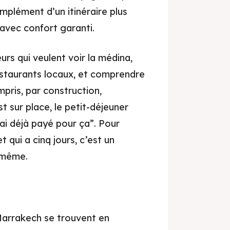
mplément d’un itinéraire plus
gement
 avec confort garanti.
ls Pratiques
urs qui veulent voir la médina,
lans
estaurants locaux, et comprendre
ités
pris, par construction,
t sur place, le petit-déjeuner
j’ai déjà payé pour ça”. Pour
t qui a cinq jours, c’est un
e-même.
Marrakech se trouvent en