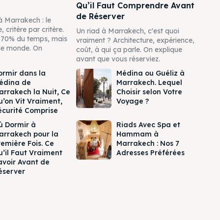
Qu’il Faut Comprendre Avant
de Réserver
à Marrakech : le
 critère par critère.
Un riad à Marrakech, c'est quoi
 70% du temps, mais
vraiment ? Architecture, expérience,
 le monde. On
coût, à qui ça parle. On explique
avant que vous réserviez.
ormir dans la
Médina ou Guéliz à
édina de
Marrakech. Lequel
arrakech la Nuit, Ce
Choisir selon Votre
u’on Vit Vraiment,
Voyage ?
écurité Comprise
ù Dormir à
Riads Avec Spa et
arrakech pour la
Hammam à
remière Fois. Ce
Marrakech : Nos 7
u’il Faut Vraiment
Adresses Préférées
avoir Avant de
éserver