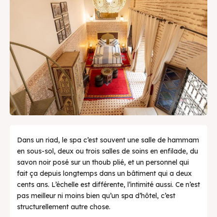
local.
Bons Plans & Conseils Locaux
Restaurant, article...
Rechercher
Découverte
Sortie et spectacle
Dans un riad, le spa c’est souvent une salle de hammam
Restaurants
en sous-sol, deux ou trois salles de soins en enfilade, du
savon noir posé sur un thoub plié, et un personnel qui
Hébergement
fait ça depuis longtemps dans un bâtiment qui a deux
cents ans. L’échelle est différente, l’intimité aussi. Ce n’est
Conseils Pratiques
pas meilleur ni moins bien qu’un spa d’hôtel, c’est
structurellement autre chose.
Bons Plans